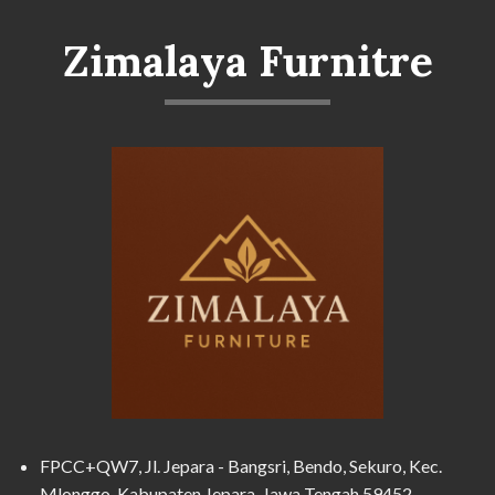
Zimalaya Furnitre
FPCC+QW7, Jl. Jepara - Bangsri, Bendo, Sekuro, Kec.
Mlonggo, Kabupaten Jepara, Jawa Tengah 59452