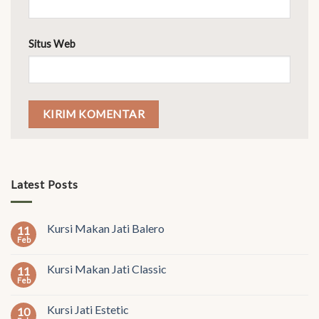
Situs Web
Latest Posts
Kursi Makan Jati Balero
11
Feb
Kursi Makan Jati Classic
11
Feb
Kursi Jati Estetic
10