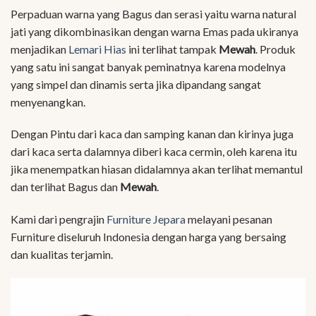
Perpaduan warna yang Bagus dan serasi yaitu warna natural
jati yang dikombinasikan dengan warna Emas pada ukiranya
menjadikan
Lemari Hias
ini terlihat tampak
Mewah
. Produk
yang satu ini sangat banyak peminatnya karena modelnya
yang simpel dan dinamis serta jika dipandang sangat
menyenangkan.
Dengan Pintu dari kaca dan samping kanan dan kirinya juga
dari kaca serta dalamnya diberi kaca cermin, oleh karena itu
jika menempatkan hiasan didalamnya akan terlihat memantul
dan terlihat Bagus dan
Mewah
.
Kami dari pengrajin
Furniture Jepara
melayani pesanan
Furniture diseluruh Indonesia dengan harga yang bersaing
dan kualitas terjamin.