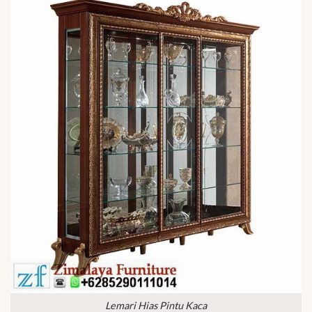
Lemari Hias Pintu Kaca