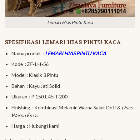
Lemari Hias Pintu Kaca
SPESIFIKASI LEMARI HIAS PINTU KACA
Nama produk :
LEMARI HIAS PINTU KACA
Kode : ZF-LH-56
Model : Klasik 3 Pintu
Bahan : Kayu Jati Solid
Ukuran : P 150 L 45 T 200
Finishing : Kombinasi Melamin Warna Salak Doff &
Duco
Warna Emas
Harga : Hubungi kami