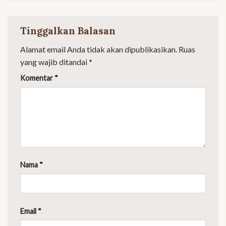
Tinggalkan Balasan
Alamat email Anda tidak akan dipublikasikan.
Ruas
yang wajib ditandai
*
Komentar
*
Nama
*
Email
*