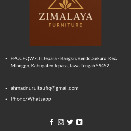
FPCC+QW7, Jl. Jepara - Bangsri, Bendo, Sekuro, Kec.
Mlonggo, Kabupaten Jepara, Jawa Tengah 59452
ahmadnurultaufiq@gmail.com
Phone/Whatsapp