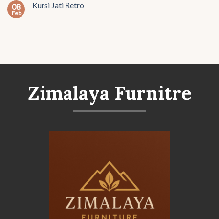
Kursi Jati Retro
08
Feb
Zimalaya Furnitre