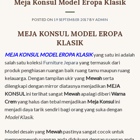
Meja Konsul Model Eropa Klasik
POSTED ON
19 SEPTEMBER 2017
BY
ADMIN
MEJA KONSUL MODEL EROPA
KLASIK
MEJA KONSUL MODEL EROPA KLASIK
yang satu ini adalah
salah satu koleksi
Furniture Jepara
yang termasuk dari
produk penghiasan ruangan baik ruang tamu maupun ruang
kelauarga. Dengan tampilan ukir yang
Mewah
serta
dilengkapi dengan mirror diatasnya menjadikan
MEJA
KONSUL
ini terlihat sangat
Mewah
apalagi diberi
Warna
Crem
yang halus dan tebal menjadikan
Meja Konsul
ini
menjadi daya tarik sendiri bagi orang yang suka dengan
Model Klasik
.
Model desain yang
Mewah
pastinya sangat cocok untuk
mempermewah ruangan anda didukung dengan ruangan anda