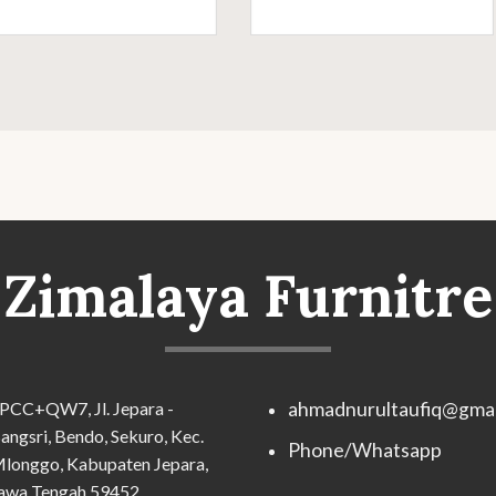
Zimalaya Furnitre
PCC+QW7, Jl. Jepara -
ahmadnurultaufiq@gmai
angsri, Bendo, Sekuro, Kec.
Phone/Whatsapp
longgo, Kabupaten Jepara,
awa Tengah 59452