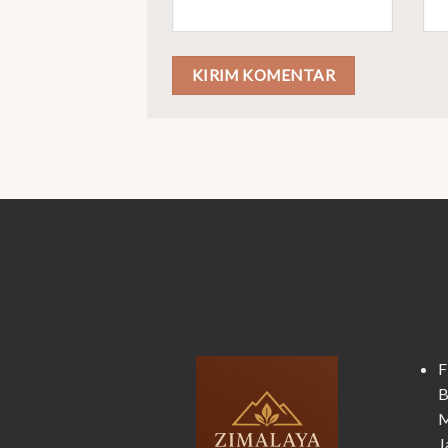
F
B
M
J