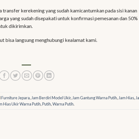
 transfer kerekening yang sudah kamicantumkan pada sisi kanan
harga yang sudah disepakati untuk konfirmasi pemesanan dan 50%
ntuk dikirimkan.
jut bisa langsung menghubungi kealamat kami.
d
Furniture Jepara
,
Jam Berdiri Model Ukir
,
Jam Gantung Warna Putih
,
Jam Hias
,
J
m Hias Ukir Warna Putih
,
Putih
,
Warna Putih
.