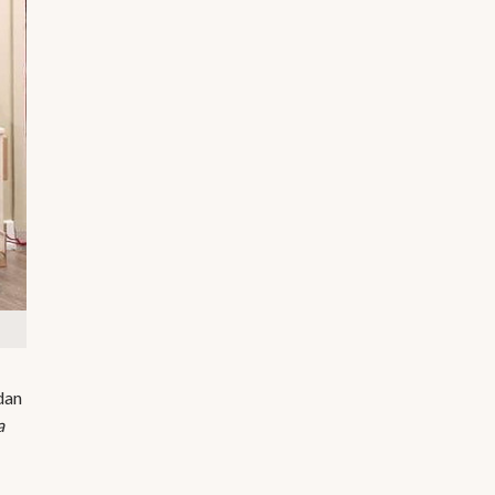
dan
a