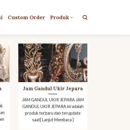
si
Custom Order
Produk
a
Jam Gandul Ukir Jepara
JAM GANDUL UKIR JEPARA JAM
ak
GANDUL UKIR JEPARA ini adalah
gan
produk terbaru dan terupdate
jam
saat[ Lanjut Membaca }