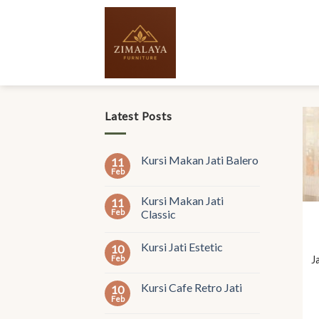
Skip
to
content
Latest Posts
Kursi Makan Jati Balero
11
Feb
Kursi Makan Jati
11
Feb
Classic
Kursi Jati Estetic
10
Feb
J
Kursi Cafe Retro Jati
10
Feb