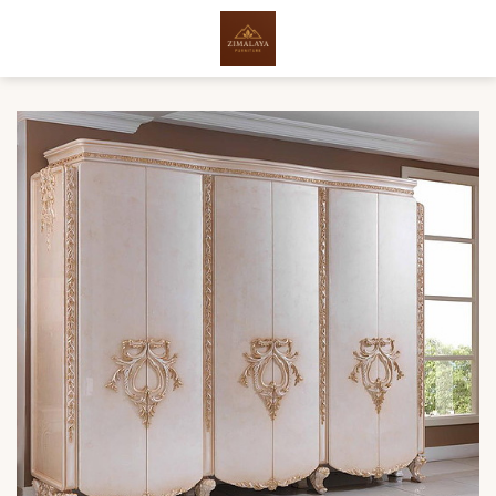
Skip
to
content