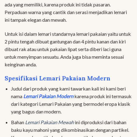
ada yang memiliki, karena produk ini tidak pasaran.
Perpaduan warna yang cantik dan serasi menjadikan lemari
ini tampak elegan dan mewah.
Untuk isi dalam lemari standarnya lemari pakaian yaitu untuk
2 pintu tengah dibuat gantungan dan 4 pintu kanan dan kiri
dibuat rak atau untuk pakaian lipat serta diberi laci guna
untuk menyimpan sesuatu. Anda juga bisa meminta sesuai
keinginan anda.
Spesifikasi Lemari Pakaian Modern
Judul dari produk yang kami tawarkan kali ini kami beri
nama
Lemari Pakaian Modern
karena produk ini termasuk
dari kategori Lemari Pakaian yang bermodel eropa klasik
yang bagus dan modern.
Bahan
Lemari Pakaian Mewah
ini diproduksi dari bahan
baku kayu mahoni yang dikombinasikan dengan partikel.