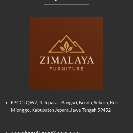
FPCC+QW7, Jl. Jepara - Bangsri, Bendo, Sekuro, Kec.
Mlonggo, Kabupaten Jepara, Jawa Tengah 59452
ahmadnurultaufiq@gmail.com