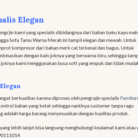
alis Elegan
pengrjin kami yang spesialis dibidangnya dari bahan baku kayu mah
ingga Sofa Tamu Warna Merah ini tampil elegan dan mewah. Untuk
mprot kompresor dari bahan merk cat terkenal dan bagus. Untuk
ombinasikan dengan kain joknya yang berwarna biru, sehingga tam
 joknya kami menggunakan busa soft yang empuk dan tidak muda
 Elegan
angat berkualitas karena diproses oleh pengrajin spesialis
Furnitur
ontrol bahan yang ketat sehingga nantinya customer tanpa ragu
ng adalah harga barang menyesuaikan dengan kualitas produk.
ang lebih lanjut bisa langsung menghubungi kealamat kami atau 
290111014