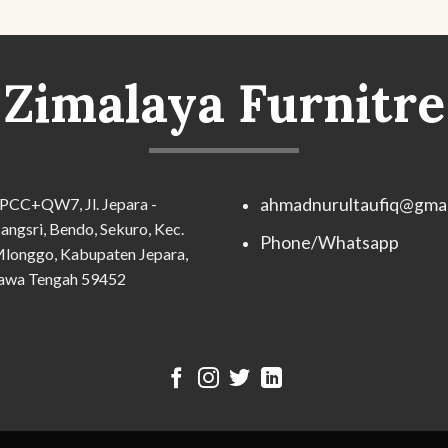
Zimalaya Furnitre
PCC+QW7, Jl. Jepara -
ahmadnurultaufiq@gmai
angsri, Bendo, Sekuro, Kec.
Phone/Whatsapp
longgo, Kabupaten Jepara,
awa Tengah 59452