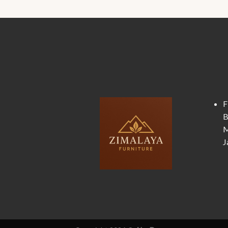
F
B
M
J