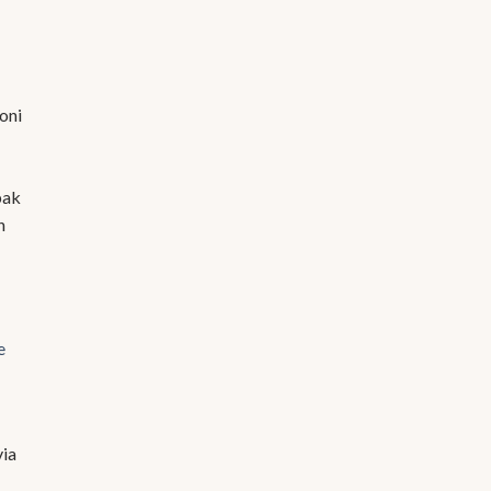
oni
pak
h
e
via