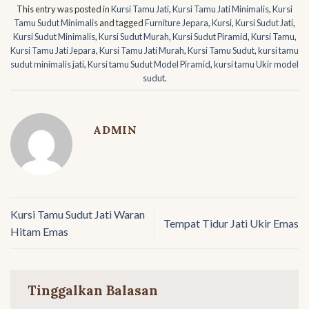
This entry was posted in
Kursi Tamu Jati
,
Kursi Tamu Jati Minimalis
,
Kursi
Tamu Sudut Minimalis
and tagged
Furniture Jepara
,
Kursi
,
Kursi Sudut Jati
,
Kursi Sudut Minimalis
,
Kursi Sudut Murah
,
Kursi Sudut Piramid
,
Kursi Tamu
,
Kursi Tamu Jati Jepara
,
Kursi Tamu Jati Murah
,
Kursi Tamu Sudut
,
kursi tamu
sudut minimalis jati
,
Kursi tamu Sudut Model Piramid
,
kursi tamu Ukir model
sudut
.
ADMIN
Kursi Tamu Sudut Jati Waran
Tempat Tidur Jati Ukir Emas
Hitam Emas
Tinggalkan Balasan