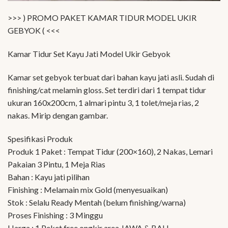
>>> ) PROMO PAKET KAMAR TIDUR MODEL UKIR
GEBYOK ( <<<
Kamar Tidur Set Kayu Jati Model Ukir Gebyok
Kamar set gebyok terbuat dari bahan kayu jati asli. Sudah di
finishing/cat melamin gloss. Set terdiri dari 1 tempat tidur
ukuran 160x200cm, 1 almari pintu 3, 1 tolet/meja rias, 2
nakas. Mirip dengan gambar.
Spesifikasi Produk
Produk 1 Paket : Tempat Tidur (200×160), 2 Nakas, Lemari
Pakaian 3 Pintu, 1 Meja Rias
Bahan : Kayu jati pilihan
Finishing : Melamain mix Gold (menyesuaikan)
Stok : Selalu Ready Mentah (belum finishing/warna)
Proses Finishing : 3 Minggu
Harga : 1 Peket free ongkir area JAWA & BALI