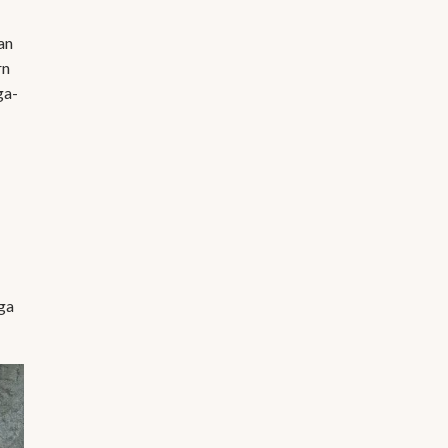
an
rn
ga-
uga