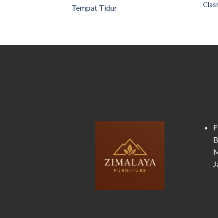
Clas
Tempat Tidur
F
B
M
J