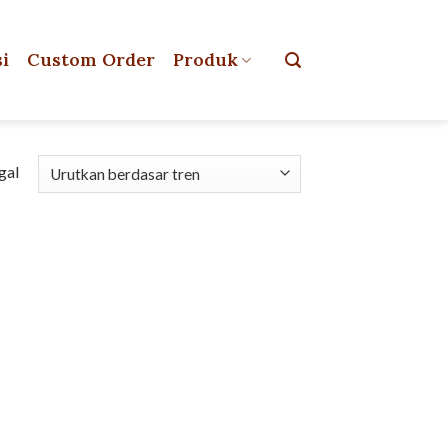
si
Custom Order
Produk
gal