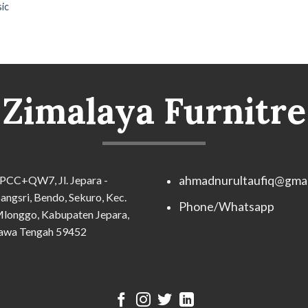
sic
Zimalaya Furnitre
PCC+QW7, Jl. Jepara -
ahmadnurultaufiq@gmai
angsri, Bendo, Sekuro, Kec.
Phone/Whatsapp
longgo, Kabupaten Jepara,
awa Tengah 59452