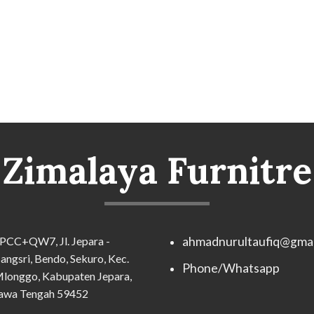
Zimalaya Furnitre
PCC+QW7, Jl. Jepara -
ahmadnurultaufiq@gmai
angsri, Bendo, Sekuro, Kec.
Phone/Whatsapp
longgo, Kabupaten Jepara,
awa Tengah 59452