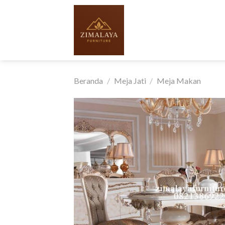
Skip
to
content
Beranda
/
Meja Jati
/
Meja Makan