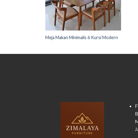
Meja Makan Minimalis 6 Kursi Modern
F
B
M
J