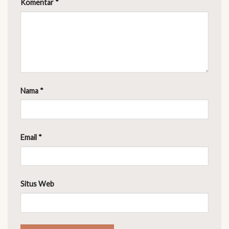
Komentar
*
Nama
*
Email
*
Situs Web