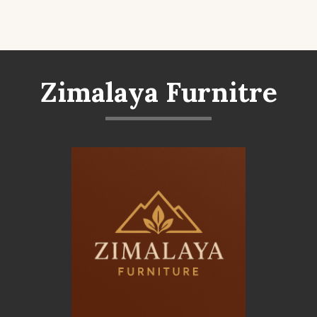
Zimalaya Furnitre