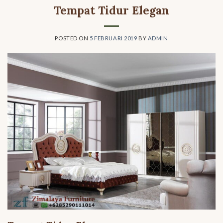
Tempat Tidur Elegan
POSTED ON
5 FEBRUARI 2019
BY
ADMIN