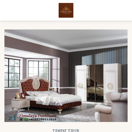
Skip
to
content
TEMPAT TIDUR