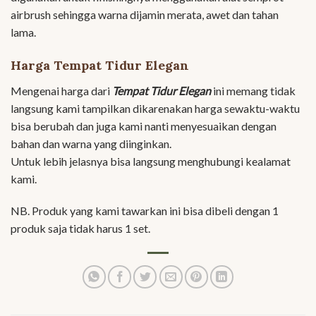
airbrush sehingga warna dijamin merata, awet dan tahan
lama.
Harga Tempat Tidur Elegan
Mengenai harga dari
Tempat Tidur Elegan
ini memang tidak
langsung kami tampilkan dikarenakan harga sewaktu-waktu
bisa berubah dan juga kami nanti menyesuaikan dengan
bahan dan warna yang diinginkan.
Untuk lebih jelasnya bisa langsung menghubungi kealamat
kami.
NB. Produk yang kami tawarkan ini bisa dibeli dengan 1
produk saja tidak harus 1 set.