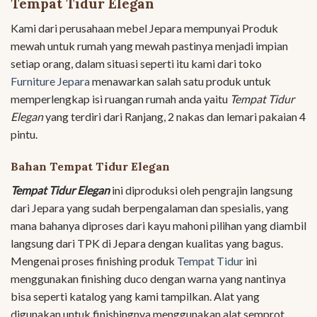
Tempat Tidur Elegan
Kami dari perusahaan mebel Jepara mempunyai Produk
mewah untuk rumah yang mewah pastinya menjadi impian
setiap orang, dalam situasi seperti itu kami dari toko
Furniture Jepara
menawarkan salah satu produk untuk
memperlengkap isi ruangan rumah anda yaitu
Tempat Tidur
Elegan
yang terdiri dari Ranjang, 2 nakas dan lemari pakaian 4
pintu.
Bahan Tempat Tidur Elegan
Tempat Tidur Elegan
ini diproduksi oleh pengrajin langsung
dari Jepara yang sudah berpengalaman dan spesialis, yang
mana bahanya diproses dari kayu mahoni pilihan yang diambil
langsung dari TPK di Jepara dengan kualitas yang bagus.
Mengenai proses finishing produk
Tempat Tidur
ini
menggunakan finishing duco dengan warna yang nantinya
bisa seperti katalog yang kami tampilkan. Alat yang
digunakan untuk finishingnya menggunakan alat semprot