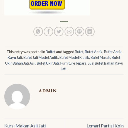
This entry was posted in
Buffet
and tagged
Bufet
,
Bufet Antik
,
Bufet Antik
Kayu Jati
,
Bufet Jati Model Antik
,
Bufet Model Klasik
,
Bufet Murah
,
Bufet
Ukir Bahan Jati Asli
,
Bufet Ukir Jati
,
Furniture Jepara
,
Jual Bufet Bahan Kayu
Jati
.
ADMIN
Kursi Makan Asli Jati
Lemari Partisi Koin