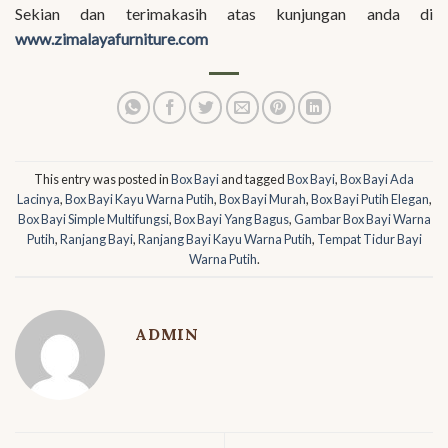
Sekian dan terimakasih atas kunjungan anda di
www.zimalayafurniture.com
This entry was posted in
Box Bayi
and tagged
Box Bayi
,
Box Bayi Ada
Lacinya
,
Box Bayi Kayu Warna Putih
,
Box Bayi Murah
,
Box Bayi Putih Elegan
,
Box Bayi Simple Multifungsi
,
Box Bayi Yang Bagus
,
Gambar Box Bayi Warna
Putih
,
Ranjang Bayi
,
Ranjang Bayi Kayu Warna Putih
,
Tempat Tidur Bayi
Warna Putih
.
ADMIN