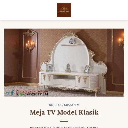
Skip
to
content
BUFFET
,
MEJA TV
Meja TV Model Klasik